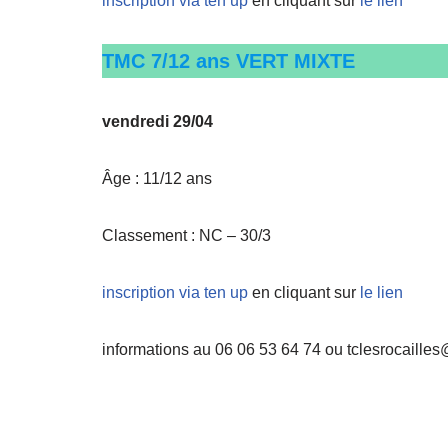
inscription via ten up
en cliquant sur
le lien
TMC 7/12 ans VERT MIXTE
vendredi 29/04
Âge : 11/12 ans
Classement : NC – 30/3
inscription via ten up
en cliquant sur
le lien
informations au 06 06 53 64 74 ou tclesrocailles@f