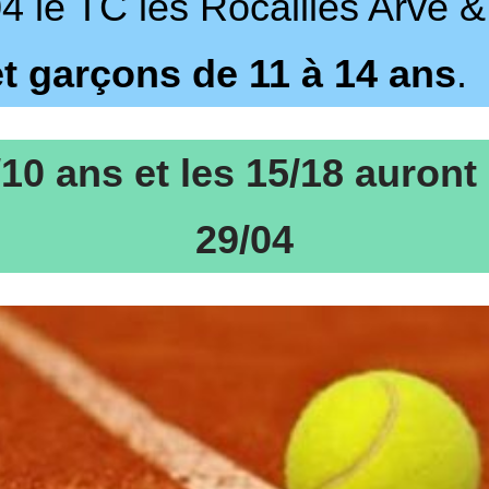
04 le TC les Rocailles Arve &
et garçons de 11 à 14 ans
.
10 ans et les 15/18 auront l
29/04