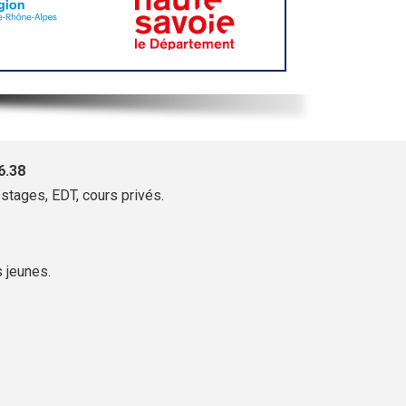
6.38
stages, EDT, cours privés.
s jeunes.