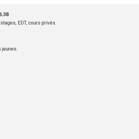
6.38
stages, EDT, cours privés.
s jeunes.