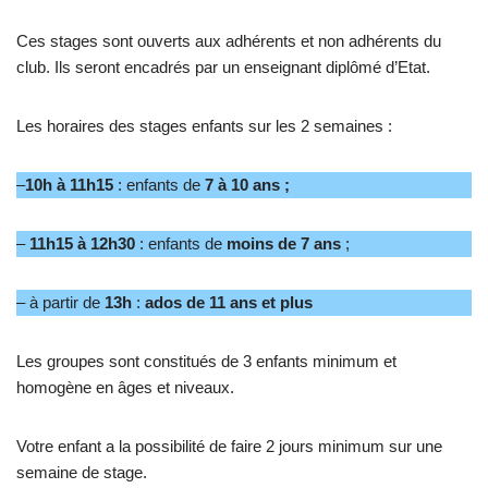
Ces stages sont ouverts aux adhérents et non adhérents du
club. Ils seront encadrés par un enseignant diplômé d’Etat.
Les horaires des stages enfants sur les 2 semaines :
–
10h à 11h15
: enfants de
7 à 10 ans ;
–
11h15 à 12h30
: enfants de
moins de 7 ans
;
– à partir de
13h
:
ados de 11 ans et plus
Les groupes sont constitués de 3 enfants minimum et
homogène en âges et niveaux.
Votre enfant a la possibilité de faire 2 jours minimum sur une
semaine de stage.