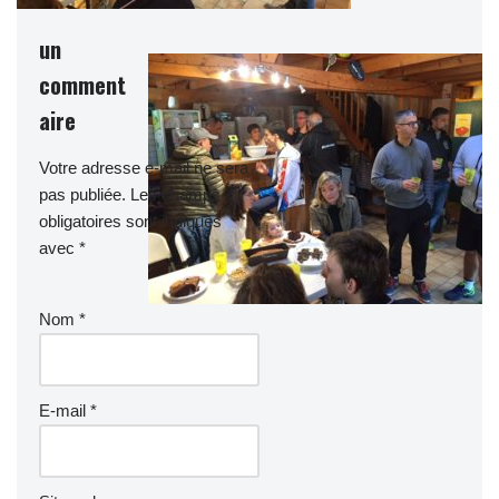
un
comment
aire
Votre adresse e-mail ne sera
pas publiée.
Les champs
obligatoires sont indiqués
avec
*
Nom
*
E-mail
*