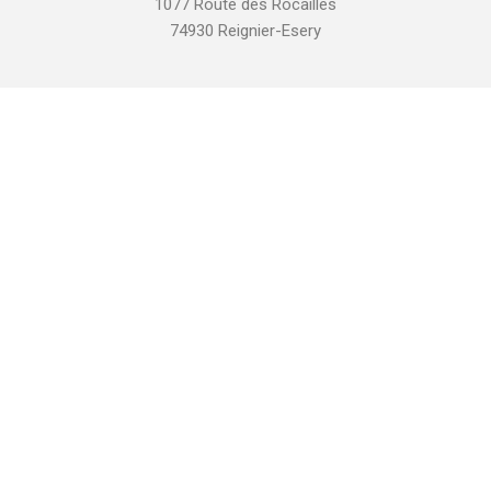
1077 Route des Rocailles
74930 Reignier-Esery