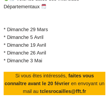
Départementaux
* ‪Dimanche 29 Mars‬
* ‪Dimanche 5 Avril‬
* ‪Dimanche 19 Avril‬
* ‪Dimanche 26 Avril‬
* ‪Dimanche 3 Mai
Si vous êtes intéressés,
faites vous
connaître avant le 20 février
en envoyant un
mail au
tclesrocailles@fft.fr